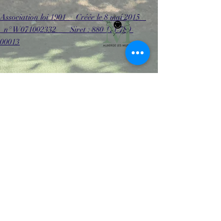
Association loi 1901 Créée le 8 mai 2015
n° W071002332 Siret : 880 171 780
00013