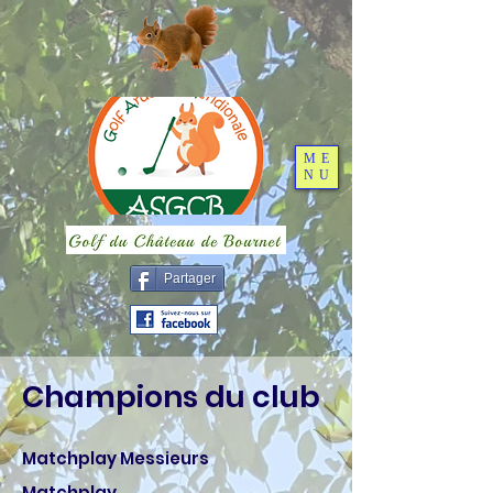
ME
NU
Partager
Champions du club
Matchplay Messieurs
Matchplay