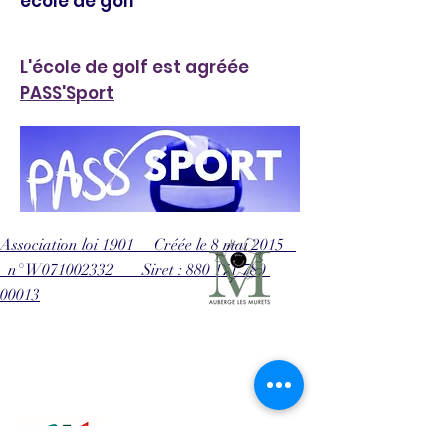
école de golf
L'école de golf est agréée
PASS'Sport
Association loi 1901 Créée le 8 mai 2015
n° W071002332 Siret : 880 171 780
00013