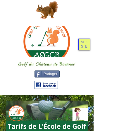
ME
NU
Partager