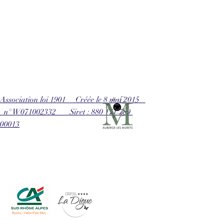
Association loi 1901 Créée le 8 mai 2015
n° W071002332 Siret : 880 171 780
00013