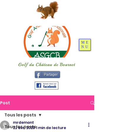
ME
NU
Partager
Post
Tous les posts
mrdemont
Tous les posts
22 avr. 2023
1 min de lecture