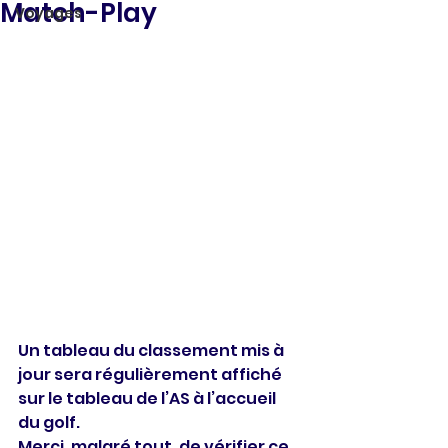
Match-Play
Voyages
Un tableau du classement mis à 
jour sera régulièrement affiché 
sur le tableau de l’AS à l’accueil 
du golf.
Merci, malgré tout, de vérifier ce 