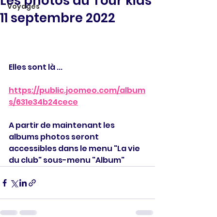
Les photos du Tour kids
Voyages
11 septembre 2022
Elles sont là ...
https://public.joomeo.com/album
s/631e34b24cece
A partir de maintenant les 
albums photos seront 
accessibles dans le menu "La vie 
du club" sous-menu "Album"