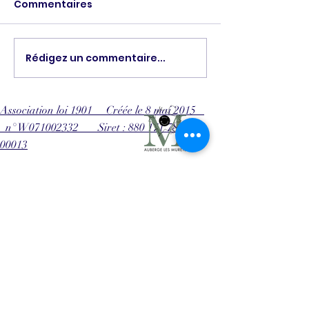
Commentaires
Les vacances s
terminées ! Les
compétitions d
classement du
Rédigez un commentaire...
Compétition
jeudi de chaque
DECATHLON
reprennent. RDV 
21 septembre au 
Association loi 1901 Créée le 8 mai 2015
n° W071002332 Siret : 880 171 780
00013