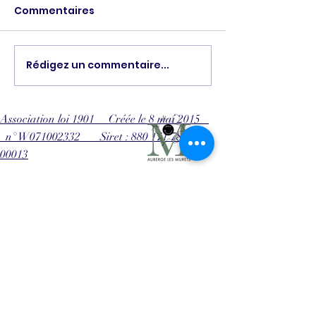
CLASSEMENT
Commentaires
Les vacances s
terminées ! Les
compétitions d
classement du
Rédigez un commentaire...
Compétition
jeudi de chaque
DECATHLON
reprennent. RDV 
21 septembre au 
Association loi 1901 Créée le 8 mai 2015
n° W071002332 Siret : 880 171 780
00013