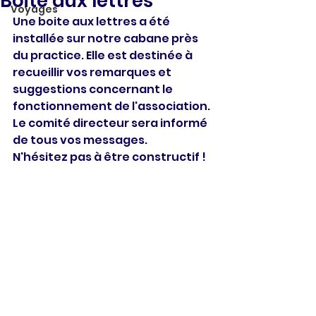
Boite aux lettres
Voyages
Une boite aux lettres a été 
installée sur notre cabane près 
du practice. Elle est destinée à 
recueillir vos remarques et 
suggestions concernant le 
fonctionnement de l'association. 
Le comité directeur sera informé 
de tous vos messages.
N'hésitez pas à être constructif ! 