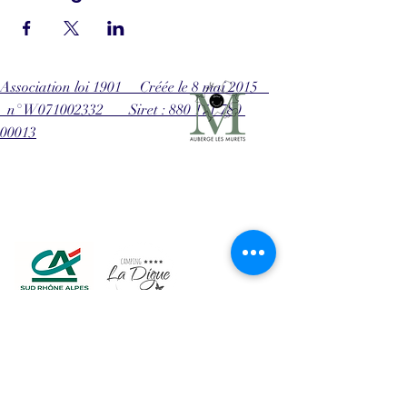
Association loi 1901 Créée le 8 mai 2015
n° W071002332 Siret : 880 171 780
00013