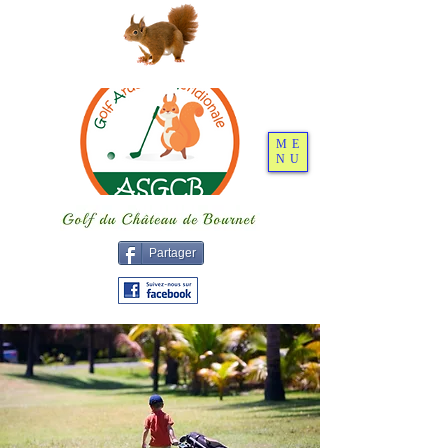
ME
NU
Partager