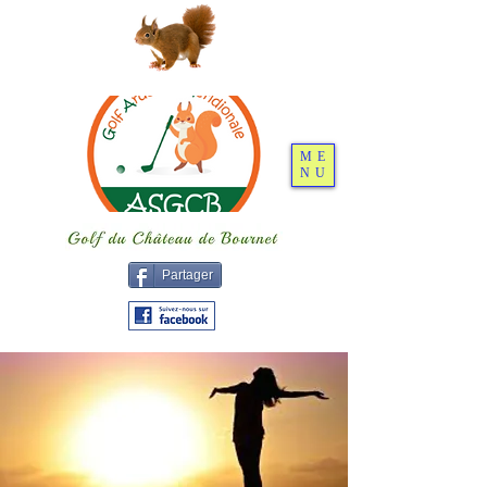
ME
NU
Partager