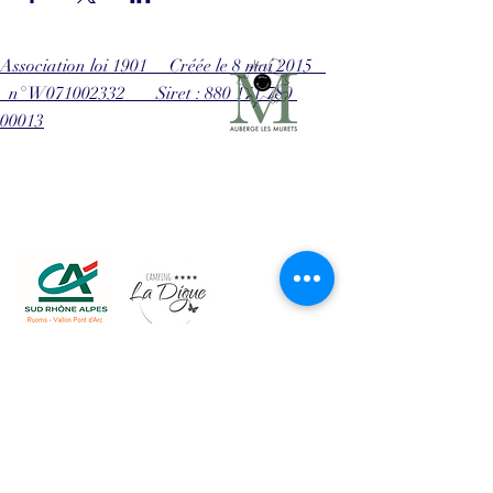
Association loi 1901 Créée le 8 mai 2015
n° W071002332 Siret : 880 171 780
00013