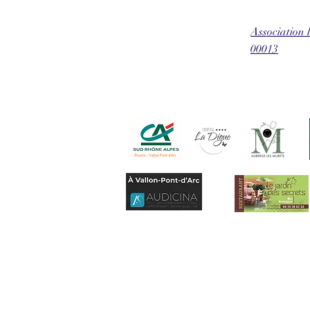
Association
00013