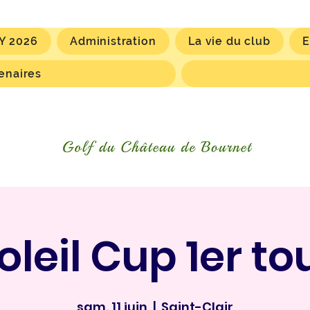
Y 2026
Administration
La vie du club
E
enaires
oleil Cup 1er to
sam. 11 juin
  |  
Saint-Clair