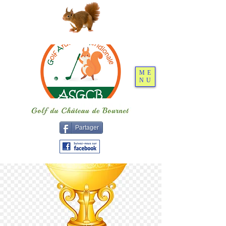
ME
NU
Partager