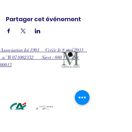
Partager cet événement
Association loi 1901 Créée le 8 mai 2015
n° W071002332 Siret : 880 171 780
00013