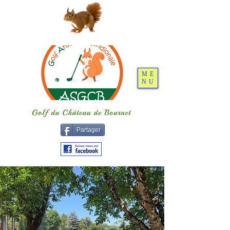
ME
NU
Partager