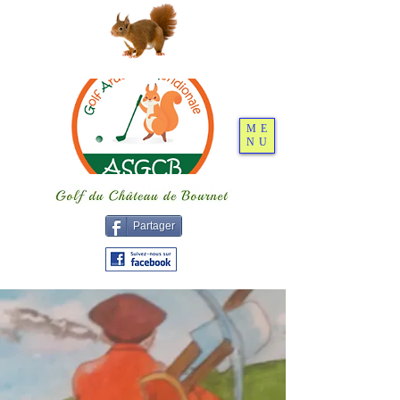
ME
NU
Partager