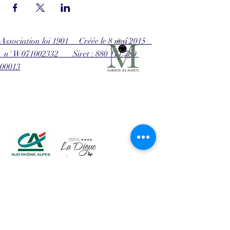
Association loi 1901 Créée le 8 mai 2015
n° W071002332 Siret : 880 171 780
00013