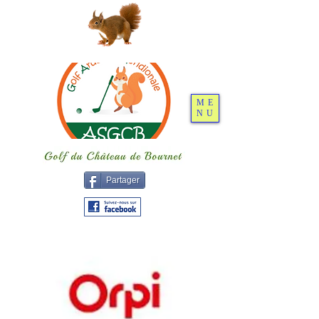
ME
NU
Partager