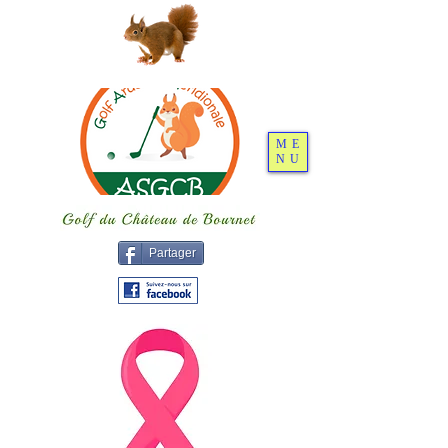
ME
NU
Partager