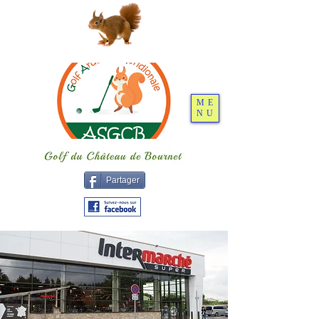
ME
NU
Partager