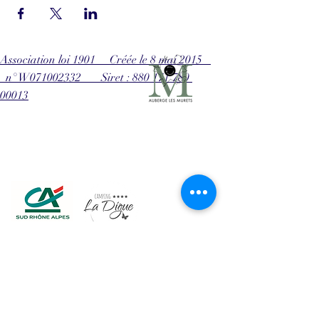
Association loi 1901 Créée le 8 mai 2015
n° W071002332 Siret : 880 171 780
00013