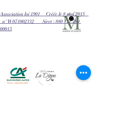
Association loi 1901 Créée le 8 mai 2015
n° W071002332 Siret : 880 171 780
00013