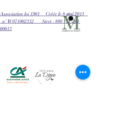
Association loi 1901 Créée le 8 mai 2015
n° W071002332 Siret : 880 171 780
00013