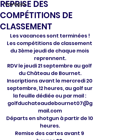
REPRISE DES
Voyages
COMPÉTITIONS DE
CLASSEMENT
Les vacances sont terminées !
Les compétitions de classement 
du 3ème jeudi de chaque mois 
reprennent.
RDV le jeudi 21 septembre au golf 
du Château de Bournet.
Inscriptions avant le mercredi 20 
septembre, 12 heures, au golf sur 
la feuille dédiée ou par mail : 
golfduchateaudebournet07@g
mail.com
Départs en shotgun à partir de 10 
heures.
Remise des cartes avant 9 