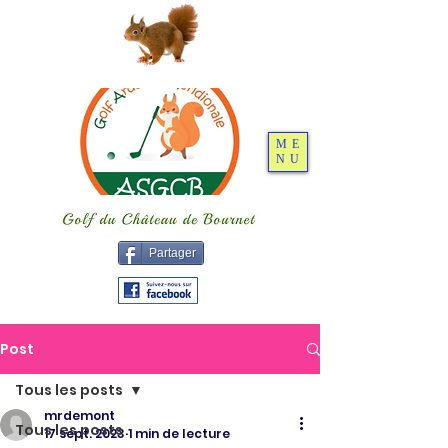
ME
NU
Partager
Post
Tous les posts
mrdemont
Tous les posts
17 sept. 2023
1 min de lecture