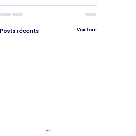
Voir tout
Posts récents
REPRISE DES