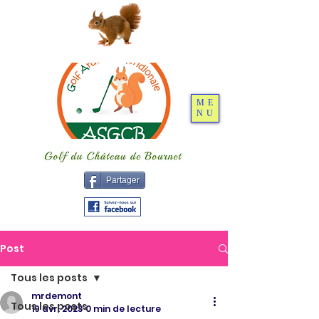
ME
NU
Partager
Post
Tous les posts
mrdemont
Tous les posts
19 avr. 2023
0 min de lecture