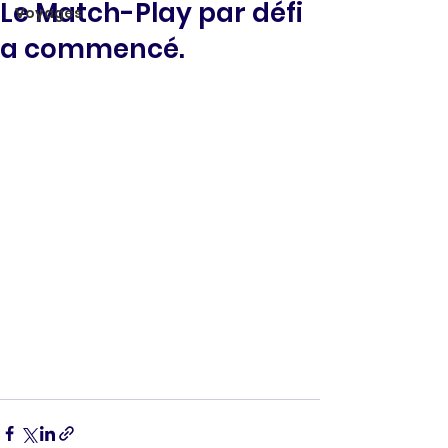
Le Match-Play par défi
Voyages
a commencé.