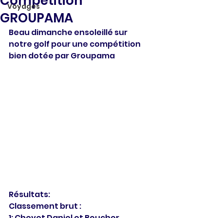
Compétition
Voyages
GROUPAMA
Beau dimanche ensoleillé sur 
notre golf pour une compétition 
bien dotée par Groupama
Résultats:
Classement brut :
1: Chevet Daniel et Boucher 