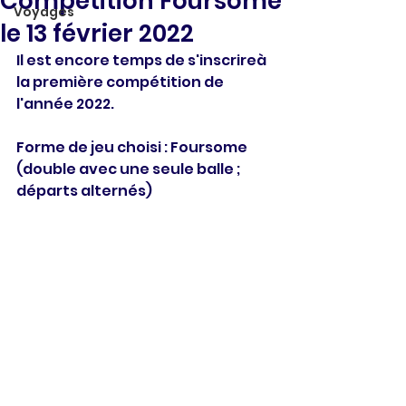
Compétition Foursome
Voyages
le 13 février 2022
Il est encore temps de s'inscrireà 
la première compétition de 
l'année 2022.
Forme de jeu choisi : Foursome 
(double avec une seule balle ; 
départs alternés)