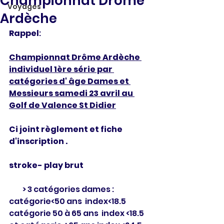
Championnat Drôme
Voyages
Ardèche
Rappel
:
Championnat Drôme Ardèche 
individuel 1ère série par 
catégories d' âge Dames et 
Messieurs samedi 23 avril au 
Golf de Valence St Didier
Ci joint règlement et fiche 
d'inscription .
stroke- play brut
         > 3 catégories dames : 
catégorie<50 ans  index<18.5   
catégorie 50 à 65 ans  index <18.5 